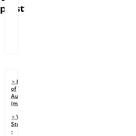
passt
> Head
of
Audit
(m/f/d)
> Working
Student
-