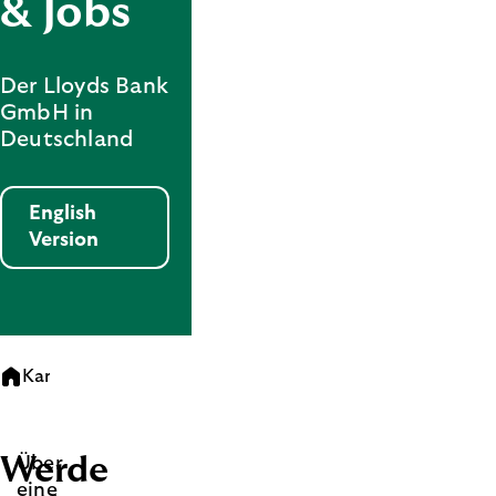
& Jobs
Der Lloyds Bank
GmbH in
Deutschland
English
Version
Karriere
Werde
Über
eine