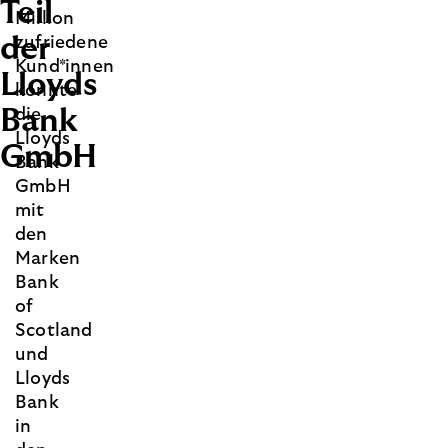
Teil
Million
der
zufriedene
Kund*innen
Lloyds
konnte
Bank
die
Lloyds
GmbH
Bank
GmbH
mit
den
Marken
Bank
of
Scotland
und
Lloyds
Bank
in