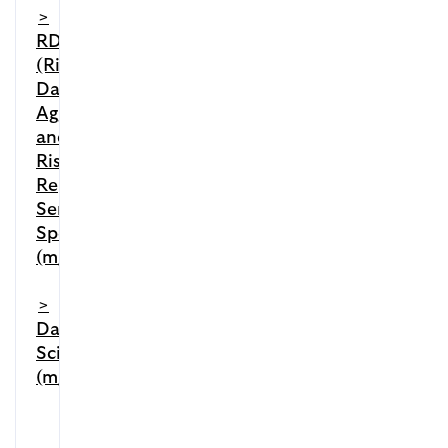
>
RDARR
(Risk
Data
Aggregation
and
Risk
Reporting)
Senior
Specialist
(m/f/d)
>
Data
Scientist
(m/f/d)