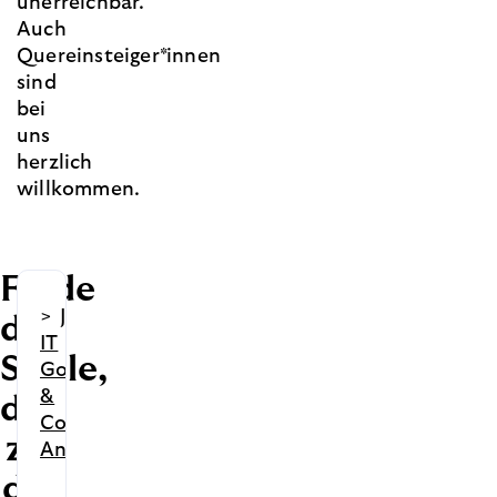
unerreichbar.
Auch
Quereinsteiger*innen
sind
bei
uns
herzlich
willkommen.
Finde
>
Junior
die
IT
Stelle,
Governance
&
die
Compliance
zu
Analyst (m/w/d
dir