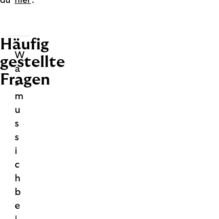
du
hier
.
Häufig
W
gestellte
a
Fragen
s
m
u
s
s
i
c
h
b
e