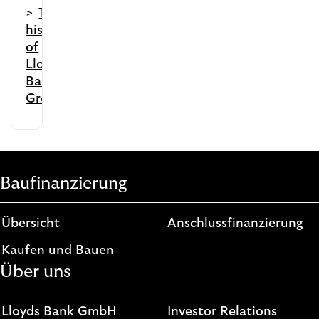
>
The
history
of
Lloyds
Banking
Group
Baufinanzierung
Übersicht
Anschlussfinanzierung
Kaufen und Bauen
Über uns
Lloyds Bank GmbH
Investor Relations