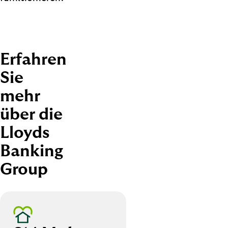
Erfahren
Sie
mehr
über die
Lloyds
Banking
Group