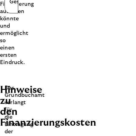
Gesamtbetrag
Finanzierung
aussehen
könnte
und
ermöglicht
so
einen
ersten
Eindruck.
Hinweise
Das
Grundbuchamt
zu
verlangt
den
für
die
Finanzierungskosten
Eintragung
der