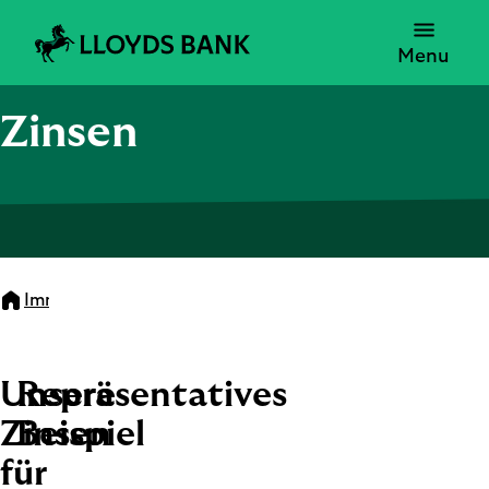
Menu
Zinsen
Immobilienfinanzierung
Zinsen
Unsere
Repräsentatives
Zinsen
Beispiel
für